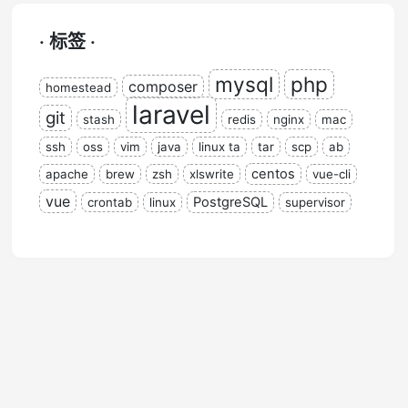
· 标签 ·
mysql
php
composer
homestead
laravel
git
stash
redis
nginx
mac
ssh
oss
vim
java
linux ta
tar
scp
ab
centos
apache
brew
zsh
xlswrite
vue-cli
vue
PostgreSQL
crontab
linux
supervisor