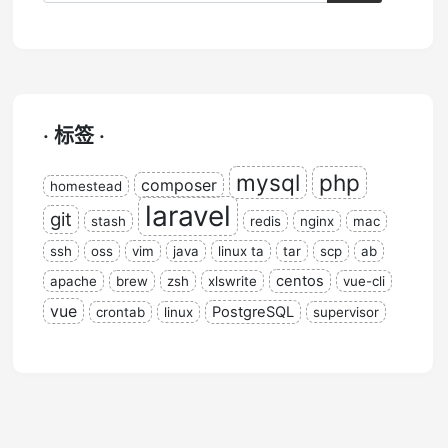
· 标签 ·
mysql
php
composer
homestead
laravel
git
stash
redis
nginx
mac
ssh
oss
vim
java
linux ta
tar
scp
ab
centos
apache
brew
zsh
xlswrite
vue-cli
vue
PostgreSQL
crontab
linux
supervisor