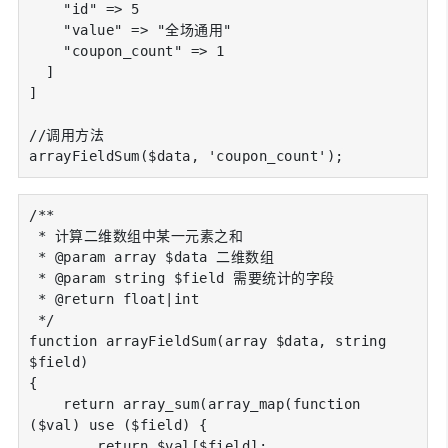
    "id" => 5

    "value" => "全场通用"

    "coupon_count" => 1

  ]

]

//调用方法

arrayFieldSum($data, 'coupon_count');
/**

 * 计算二维数组中某一元素之和

 * @param array $data 二维数组

 * @param string $field 需要统计的字段

 * @return float|int

 */

function arrayFieldSum(array $data, string 
$field)

{

    return array_sum(array_map(function 
($val) use ($field) {

        return $val[$field];
