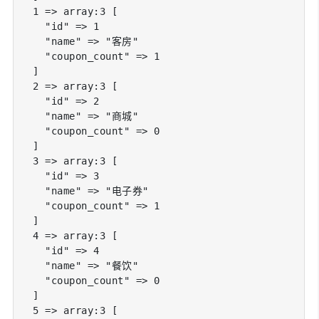
  1 => array:3 [

    "id" => 1

    "name" => "客房"

    "coupon_count" => 1

  ]

  2 => array:3 [

    "id" => 2

    "name" => "商城"

    "coupon_count" => 0

  ]

  3 => array:3 [

    "id" => 3

    "name" => "电子券"

    "coupon_count" => 1

  ]

  4 => array:3 [

    "id" => 4

    "name" => "餐饮"

    "coupon_count" => 0

  ]

  5 => array:3 [
